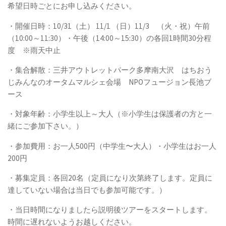
希望日時ごとにお申し込みください。
・開催日時：10/31（土） 11/1 （日）11/3 （火・祝）午前
（10:00～11:30）・午後（14:00～15:30）の各回1時間30分程
度 ※雨天中止
・集合解散：三井アウトレットパーク多摩南大沢 はちおう
じみんなのオータムマルシェ会場 NPOフュージョン長池ブ
ース
・対象年齢：小学生以上～大人（※小学生は保護者の方と一
緒にご参加下さい。）
・参加費用：お一人500円（中学生〜大人）・小学生はお一人
200円
・募集定員：各回20名（定員になり次第終了します。定員に
達していない場合は当日でも参加可能です。）
・当日時間になりましたら説明後ツアーをスタートします。
時間に遅れないようお越しください。