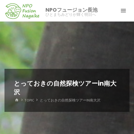
コ
NPOフュージョン長池
ン
ひとまちみどりが輝く明日へ
テ
ン
ツ
へ
ス
キ
ッ
プ
とっておきの自然探検ツアーin南大
沢
ホ
TOPIC
とっておきの自然探検ツアーIN南大沢
ー
ム