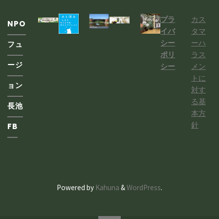
プラ
カス
NPO
イバ
タマ
シー
ーハ
フュ
ポリ
ラス
ージ
シー
メン
トに
ョン
対す
る基
長池
本方
針
FB
Powered by
Kahuna
&
WordPress
.