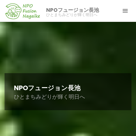
コ
NPOフュージョン長池
ン
ひとまちみどりが輝く明日へ
テ
ン
ツ
へ
ス
キ
ッ
プ
NPOフュージョン長池
ひとまちみどりが輝く明日へ