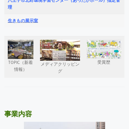
八王子市北野環境学習センター
（あったかホール）指定管
理
生きもの展示室
受賞歴
TOPIC（新着
メディアクリッピン
情報）
グ
事業内容