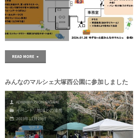
り
ま
開
し
催
た！"
し
ま
"み
READ MORE
し
ん
た！"
みんなのマルシェ大塚西公園に参加しました
な
の
ADMIN@FUSION.NAGAIKE
マ
イベント
/
地域との連携
2023年11月23日
ル
シ