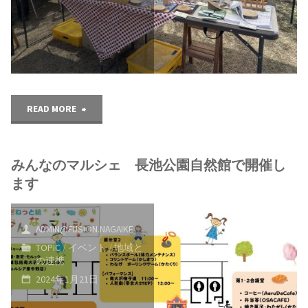
フ
ェ
ス
テ
"竹
READ MORE
ィ
た
バ
みんなのマルシェ 長池公園自然館で開催し
ま
ル
ます
里
に
山
ADMIN@FUSION.NAGAIKE
参
TOPIC
/
イベント
/
地域と
ま
の連携
加
2024年1月21日
つ
し