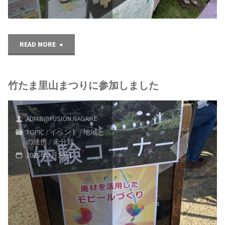
"の
READ MORE
う
竹たま里山まつりに参加しました
ち
の
ADMIN@FUSION.NAGAIKE
マ
TOPIC
/
イベント
/
地域と
の連携
/
未分類
ル
2025年3月20日
シ
ェ
に