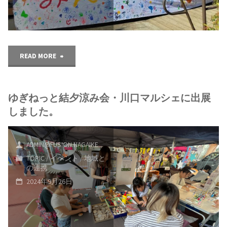
の
マ
"ゆ
READ MORE
ル
ぎ
シ
ゆぎねっと結夕涼み会・川口マルシェに出展
ね
ェ
しました。
っ
開
と
ADMIN@FUSION.NAGAIKE
催
TOPIC
/
イベント
/
地域と
結
の連携
し
2024年9月26日
み
ま
ん
し
な