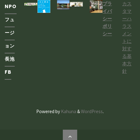
催
プラ
カス
NPO
ェ
ビ
イバ
タマ
し
シー
ーハ
フュ
大
ポリ
ラス
ま
ゲ
ージ
シー
メン
塚
す"
トに
ー
ョン
西
対す
る基
シ
長池
公
本方
針
FB
ョ
園
に
ン
参
Powered by
Kahuna
&
WordPress
.
加
し
ト
ま