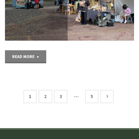
ェ
長
池
公
"み
READ MORE
園
ん
自
な
然
の
…
1
2
3
5
館
投
マ
で
稿
ル
開
ナ
シ