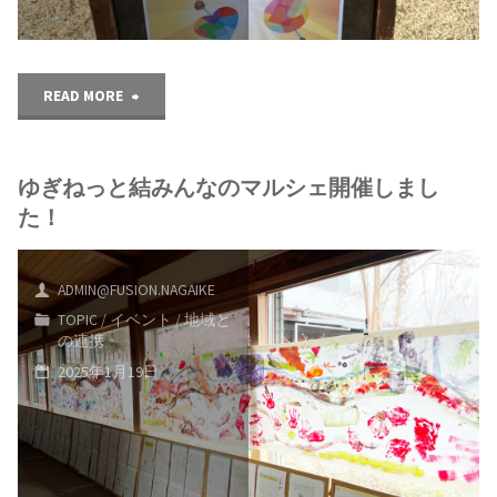
参
加
"竹
READ MORE
し
た
ま
ゆぎねっと結みんなのマルシェ開催しまし
ま
し
た！
里
た"
山
ADMIN@FUSION.NAGAIKE
TOPIC
/
イベント
/
地域と
ま
の連携
2025年1月19日
つ
り
に