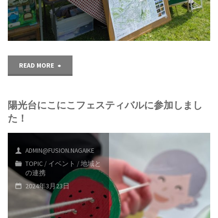
す"
み
会・
川
"の
READ MORE
口
う
マ
陽光台にこにこフェスティバルに参加しまし
ち
ル
た！
の
シ
マ
ADMIN@FUSION.NAGAIKE
ェ
TOPIC
/
イベント
/
地域と
ル
の連携
に
2024年3月23日
シ
出
ェ
展