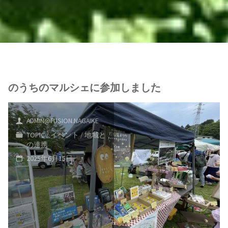
のうちのマルシェに参加しました
ADMIN@FUSION.NAGAIKE
TOPIC
/
イベント
/
地域と
の連携
2025年6月15日