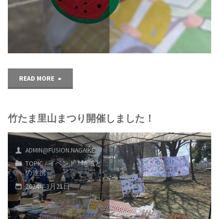
に
し
参
ま
加
し
し
"陽
READ MORE
た。"
ま
光
し
竹たま里山まつり開催しました！
台
た"
に
ADMIN@FUSION.NAGAIKE
こ
TOPIC
/
イベント
/
地域と
の連携
に
2024年3月21日
こ