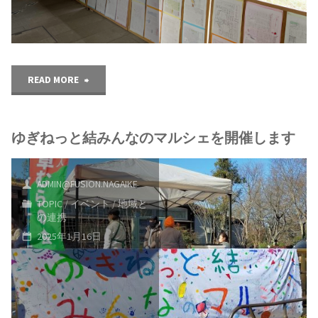
参
加
し
"ゆ
READ MORE
ま
ぎ
し
ゆぎねっと結みんなのマルシェを開催します
ね
た"
っ
ADMIN@FUSION.NAGAIKE
と
TOPIC
/
イベント
/
地域と
の連携
結
2025年1月16日
み
ん
な