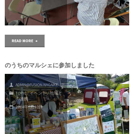
た！"
の
マ
ル
"ゆ
READ MORE
シ
ぎ
ェ
のうちのマルシェに参加しました
ね
を
っ
ADMIN@FUSION.NAGAIKE
開
と
TOPIC
/
イベント
/
地域と
の連携
催
結
2024年6月8日
し
夕
ま
涼