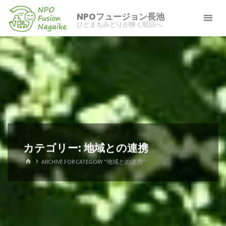
コ
NPOフュージョン長池
ン
ひとまちみどりが輝く明日へ
テ
ン
ツ
へ
ス
キ
ッ
プ
カテゴリー:
地域との連携
ホ
ARCHIVE FOR CATEGORY "地域との連携"
ー
ム