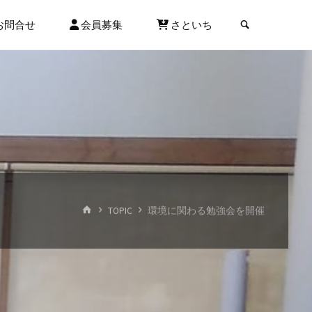
検索
お問合せ
会員募集
さといち
ホ
TOPIC
環境に関わる勉強会を開催
ー
ム