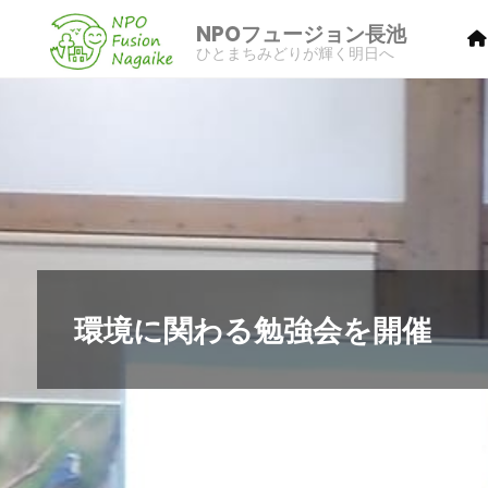
コ
NPOフュージョン長池
ン
ひとまちみどりが輝く明日へ
テ
ン
ツ
へ
ス
キ
ッ
プ
環境に関わる勉強会を開催