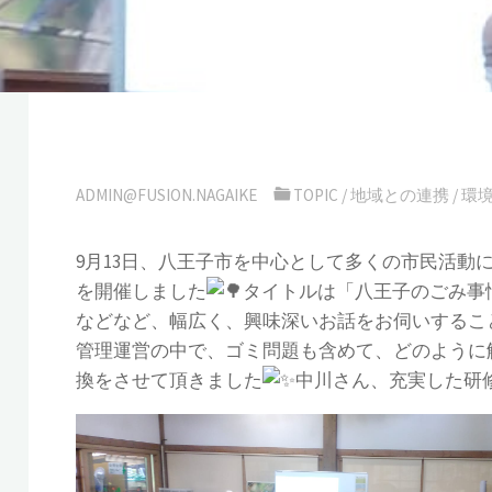
ADMIN@FUSION.NAGAIKE
TOPIC
/
地域との連携
/
環
9月13日、八王子市を中心として多くの市民活
を開催しました
タイトルは「八王子のごみ事
などなど、幅広く、興味深いお話をお伺いするこ
管理運営の中で、ゴミ問題も含めて、どのように
換をさせて頂きました
中川さん、充実した研