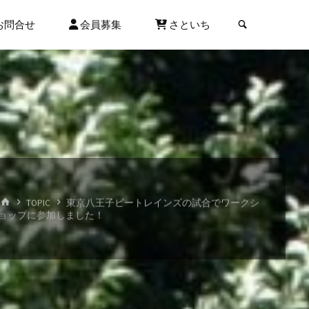
検索
お問合せ
会員募集
さといち
ホ
TOPIC
東京八王子ビートレインズの試合でワークシ
ー
ョップに参加しました！
ム