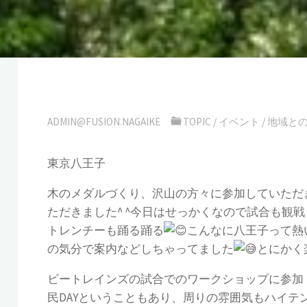
ADMIN@FUSION.NAGAIKE
TOPIC
/
イベント
/
地域と
東京八王子
木のメダルづくり、沢山の方々に参加していただ
ただきました^ ^今日はせっかくなので試合も
トレンチーも踊る踊る
こんなに八王子って熱
の気分で案内などしちゃってました
とにかく楽
ビートレインズの試合でのワークショップに参加！
民DAYということもあり、周りの雰囲気もハイテ