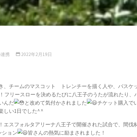
の連携
2022年2月19日
き、チームのマスコット トレンチーを描く人や、バスケ
観戦！フリースローを決めるたびに八王子のうたが流れたり
いんだ
と改めて気付かされました
チケット購入で
しい1日でした^ ^
エスフォルタアリーナ八王子で開催された試合で、間伐材のメ
ンション
皆さんの熱気に励まされました！