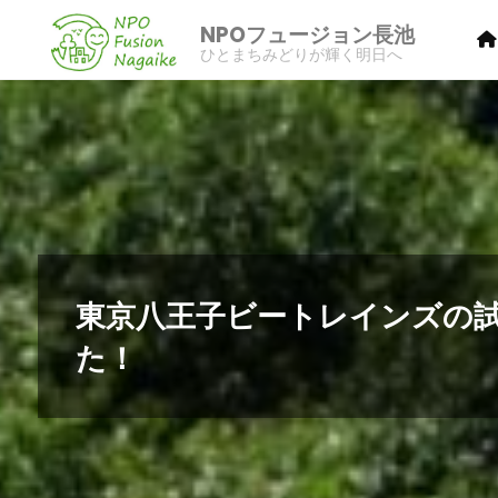
コ
NPOフュージョン長池
ン
ひとまちみどりが輝く明日へ
テ
ン
ツ
へ
ス
キ
ッ
プ
東京八王子ビートレインズの
た！