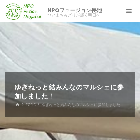
コ
NPOフュージョン長池
ン
ひとまちみどりが輝く明日へ
テ
ン
ツ
へ
ス
キ
ッ
プ
ゆぎねっと結みんなのマルシェに参
加しました！
ホ
TOPIC
ゆぎねっと結みんなのマルシェに参加しました！
ー
ム