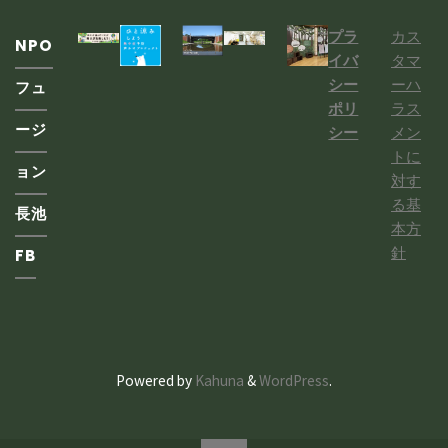
プラ
カス
NPO
イバ
タマ
シー
ーハ
フュ
ポリ
ラス
ージ
シー
メン
トに
ョン
対す
る基
長池
本方
針
FB
Powered by
Kahuna
&
WordPress
.