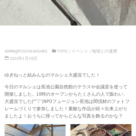
ADMIN@FUSION.NAGAIKE
TOPIC
/
イベント
/
地域との連携
2023年1月29日
ゆぎねっと結みんなのマルシェ大盛況でした！
今日のマルシェは長池公園自然館のテラスや会議室を使って
開催しました。10時のオープンからたくさんの人で賑わい、
大盛況でした(*’▽’)NPOフュージョン長池は間伐材のフォトフ
レームづくりで参加しました！素敵な作品が続々出来上がり
ましたよ！おうちに帰ってからどんな写真を飾るのかな？